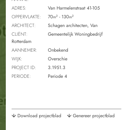
ADRES:
Van Harmelenstraat 41-105
OPPERVLAKTE:
70
- 130
2
2
m
m
ARCHITECT:
Schagen architecten, Van
CLIËNT:
Gemeentelijk Woningbedrijf
Rotterdam
AANNEMER:
Onbekend
WIJK:
Overschie
PROJECT ID:
3.1951.3
PERIODE:
Periode 4
Download projectblad
Genereer projectblad