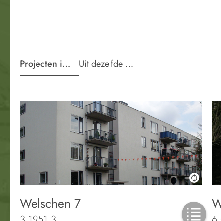
Projecten in de wijk
Uit dezelfde periode
Welschen 7
W
3.1951.3
6