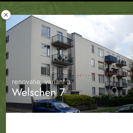
Rotterdam
Woont
renovatie, variant a
Welschen 7