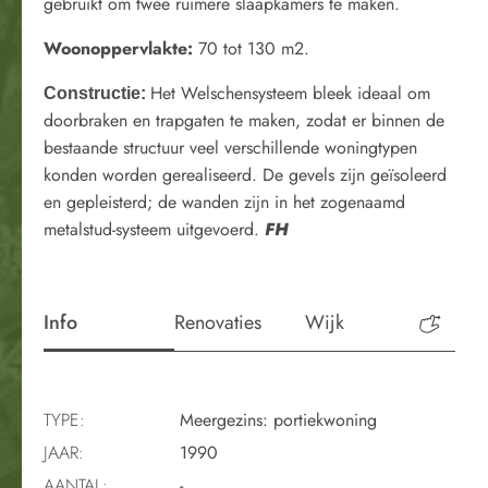
gebruikt om twee ruimere slaapkamers te maken.
Woonoppervlakte:
70 tot 130 m2.
Het Welschensysteem bleek ideaal om
Constructie:
doorbraken en trapgaten te maken, zodat er binnen de
bestaande structuur veel verschillende woningtypen
konden worden gerealiseerd. De gevels zijn geïsoleerd
en gepleisterd; de wanden zijn in het zogenaamd
metalstud-systeem uitgevoerd.
FH
Info
Renovaties
Wijk
Perio
TYPE:
Meergezins: portiekwoning
JAAR:
1990
AANTAL:
-