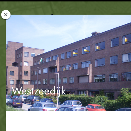
Rotterdam
Woont
Westzeedijk