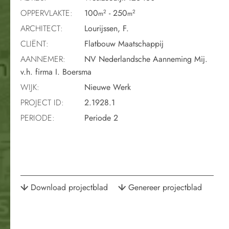
OPPERVLAKTE:
100
- 250
2
2
m
m
ARCHITECT:
Lourijssen, F.
CLIËNT:
Flatbouw Maatschappij
AANNEMER:
NV Nederlandsche Aanneming Mij.
v.h. firma I. Boersma
WIJK:
Nieuwe Werk
PROJECT ID:
2.1928.1
PERIODE:
Periode 2
Download projectblad
Genereer projectblad