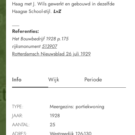
Haag met J. Wils gewerkt en gebouwd in dezelfde
Haagse School-stijl.
LvZ
___
Referenties:
Het Bouwbedrijf 1928 p.175
rijksmonument
513907
Rotterdamsch Nieuwsblad 26 juli 1929
Info
Wijk
Periode
TYPE:
Meergezins: portiekwoning
JAAR:
1928
AANTAL:
25
ADRES:
Westzeedijk 126-130