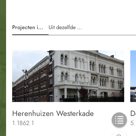
Projecten in de wijk
Uit dezelfde periode
Herenhuizen Westerkade
D
1.1862.1
5.