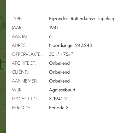
TYPE:
Bijzonder: Rotterdamse stapeling
JAAR:
1941
AANTAL:
6
ADRES:
Noordsingel 242-248
OPPERVLAKTE:
50
- 75
2
2
m
m
ARCHITECT:
Onbekend
CLIËNT:
Onbekend
AANNEMER:
Onbekend
WIJK:
Agniesebuurt
PROJECT ID:
3.1941.2
PERIODE:
Periode 3