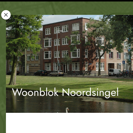
Rotterdam
Woont
Woonblok Noordsingel