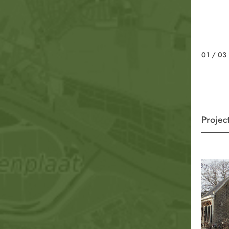
01
/ 03
Projec