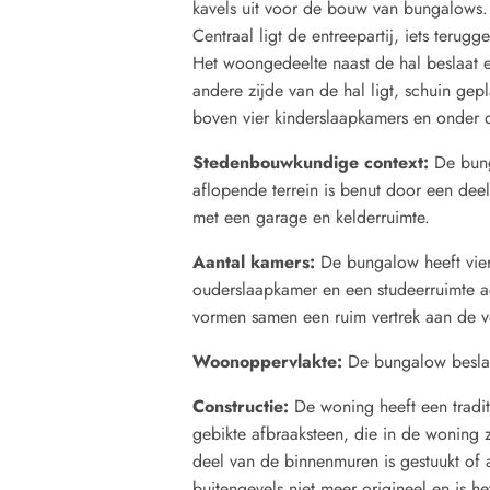
kavels uit voor de bouw van bungalows. 
Centraal ligt de entreepartij, iets terugge
Het woongedeelte naast de hal beslaat 
andere zijde van de hal ligt, schuin gep
boven vier kinderslaapkamers en onder 
Stedenbouwkundige context:
De bung
aflopende terrein is benut door een de
met een garage en kelderruimte.
Aantal kamers:
De bungalow heeft vie
ouderslaapkamer en een studeerruimte 
vormen samen een ruim vertrek aan de v
Woonoppervlakte:
De bungalow beslaa
Constructie:
De woning heeft een tradi
gebikte afbraaksteen, die in de woning z
deel van de binnenmuren is gestuukt of
buitengevels niet meer origineel en is h