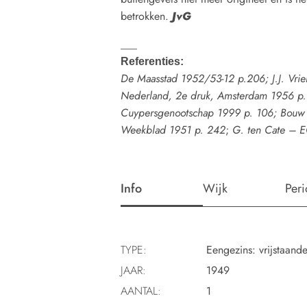
betrokken.
JvG
___
Referenties:
De Maasstad 1952/53-12 p.206; J.J. Vrie
Nederland, 2e druk, Amsterdam 1956 p. 4
Cuypersgenootschap 1999 p. 106; Bouw 
Weekblad 1951 p. 242
;
G. ten Cate – E
Info
Wijk
Per
TYPE:
Eengezins: vrijstaand
JAAR:
1949
AANTAL:
1