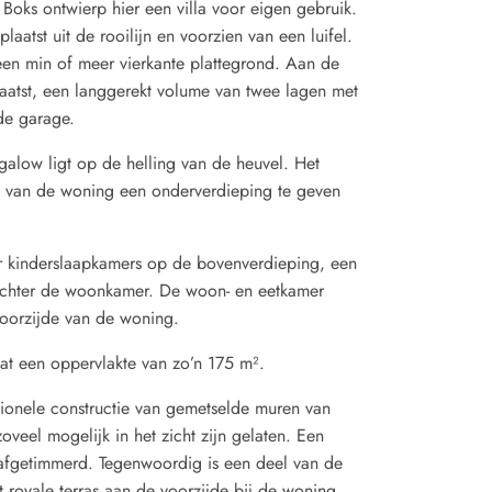
Boks ontwierp hier een villa voor eigen gebruik.
plaatst uit de rooilijn en voorzien van een luifel.
een min of meer vierkante plattegrond. Aan de
laatst, een langgerekt volume van twee lagen met
de garage.
alow ligt op de helling van de heuvel. Het
el van de woning een onderverdieping te geven
r kinderslaapkamers op de bovenverdieping, een
achter de woonkamer. De woon- en eetkamer
oorzijde van de woning.
t een oppervlakte van zo’n 175 m².
tionele constructie van gemetselde muren van
oveel mogelijk in het zicht zijn gelaten. Een
 afgetimmerd. Tegenwoordig is een deel van de
et royale terras aan de voorzijde bij de woning