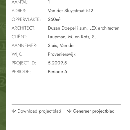
AANTAL:
1
ADRES:
Van der Sluysstraat 512
OPPERVLAKTE:
260
2
m
ARCHITECT:
Duzan Doepel i.s.m. LEX architecten
CLIËNT:
Laupman, M. en Rots, S.
AANNEMER:
Sluis, Van der
WIJK:
Provenierswijk
PROJECT ID:
5.2009.5
PERIODE:
Periode 5
Download projectblad
Genereer projectblad