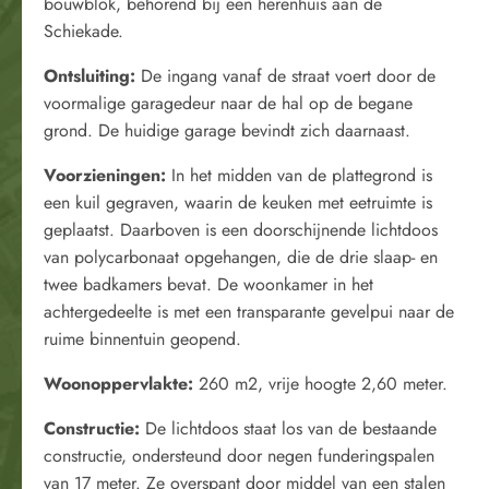
bouwblok, behorend bij een herenhuis aan de
Schiekade.
Ontsluiting:
De ingang vanaf de straat voert door de
voormalige garagedeur naar de hal op de begane
grond. De huidige garage bevindt zich daarnaast.
Voorzieningen:
In het midden van de plattegrond is
een kuil gegraven, waarin de keuken met eetruimte is
geplaatst. Daarboven is een doorschijnende lichtdoos
van polycarbonaat opgehangen, die de drie slaap- en
twee badkamers bevat. De woonkamer in het
achtergedeelte is met een transparante gevelpui naar de
ruime binnentuin geopend.
Woonoppervlakte
:
260 m2, vrije hoogte 2,60 meter.
Constructie:
De lichtdoos staat los van de bestaande
constructie, ondersteund door negen funderingspalen
van 17 meter. Ze overspant door middel van een stalen