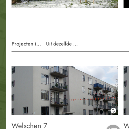
Projecten in de wijk
Uit dezelfde periode
Welschen 7
W