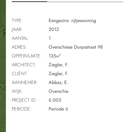
TYPE:
Eengezins: rijtjeswoning
JAAR:
2012
AANTAL:
1
ADRES:
Overschiese Dorpsstraat 98
OPPERVLAKTE:
135
2
m
ARCHITECT:
Ziegler, F.
CLIËNT:
Ziegler, F.
AANNEMER:
Abbas, E.
WIJK:
Overschie
PROJECT ID:
6.005
PERIODE:
Periode 6