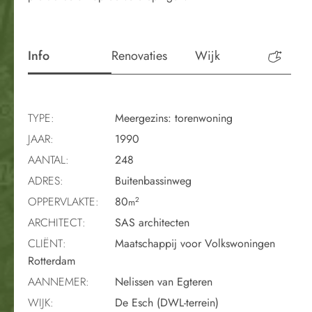
Info
Renovaties
Wijk
Perio
TYPE:
Meergezins: torenwoning
JAAR:
1990
AANTAL:
248
ADRES:
Buitenbassinweg
OPPERVLAKTE:
80
2
m
ARCHITECT:
SAS architecten
CLIËNT:
Maatschappij voor Volkswoningen
Rotterdam
AANNEMER:
Nelissen van Egteren
WIJK:
De Esch (DWL-terrein)