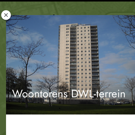
Rotterdam
Woont
Woontorens DWL-terrein