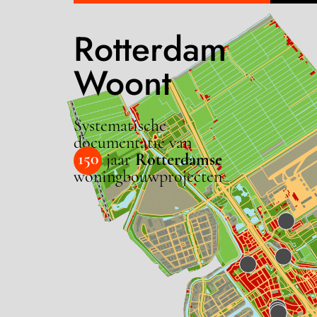
Rotterdam
Woont
Systematische
documentatie van
150
jaar
Rotterdamse
woningbouwprojecten