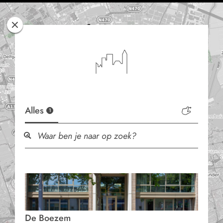
Rotterdam
Woont
Alles
1
De Boezem