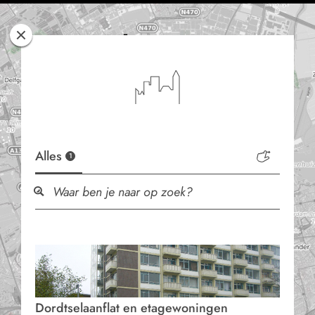
Rotterdam
Woont
Alles
1
Dordtselaanflat en etagewoningen