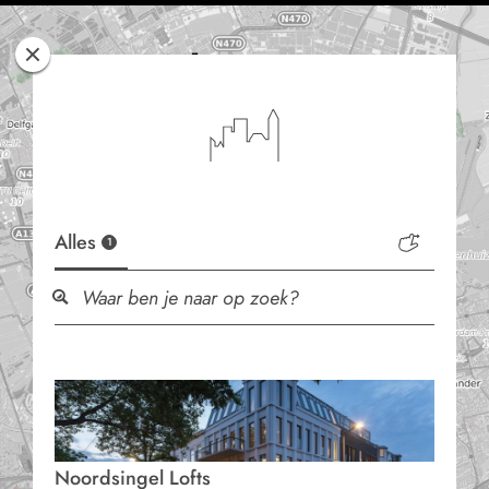
Rotterdam
Woont
Alles
1
Noordsingel Lofts