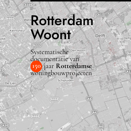
Rotterdam
Woont
Systematische
documentatie van
150
jaar
Rotterdamse
woningbouwprojecten