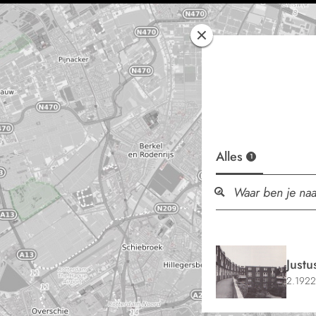
Alles
1
Justu
2.1922