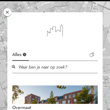
Rotterdam
Woont
Alles
1
Overmaat