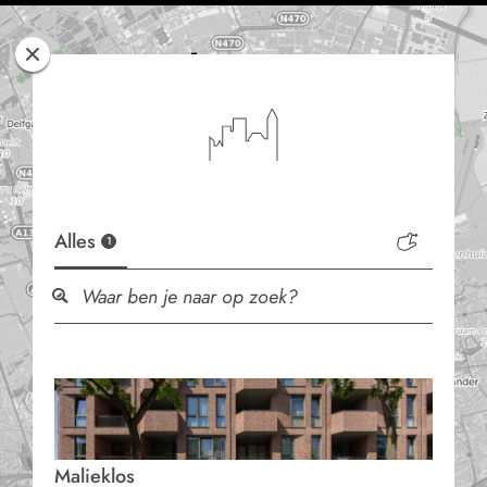
Rotterdam
Woont
Alles
1
Malieklos