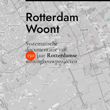
Rotterdam
Woont
Systematische
documentatie van
150
jaar
Rotterdamse
woningbouwprojecten