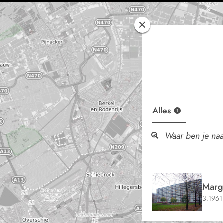
Alles
1
Margr
3.1961