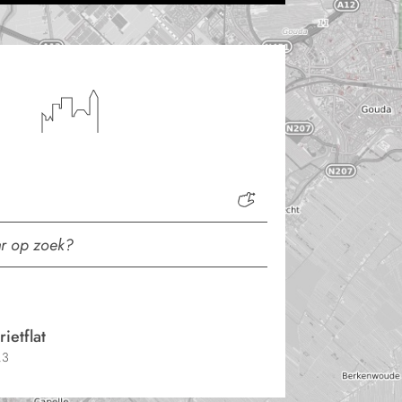
ietflat
.3