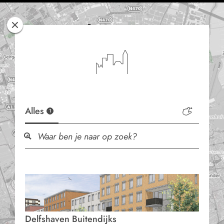
Rotterdam
Woont
Alles
1
Delfshaven Buitendijks