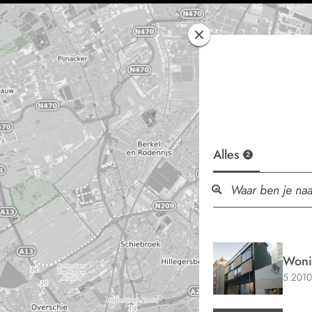
Alles
2
Woni
5.2010