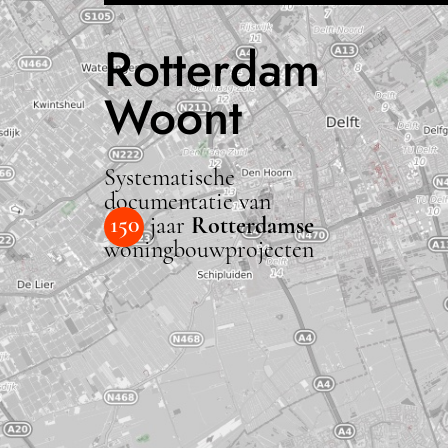
Rotterdam
Woont
Systematische
documentatie van
150
jaar
Rotterdamse
woningbouwprojecten