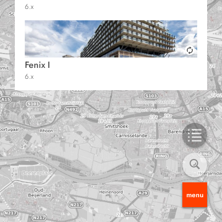
6.x
Fenix I
6.x
menu