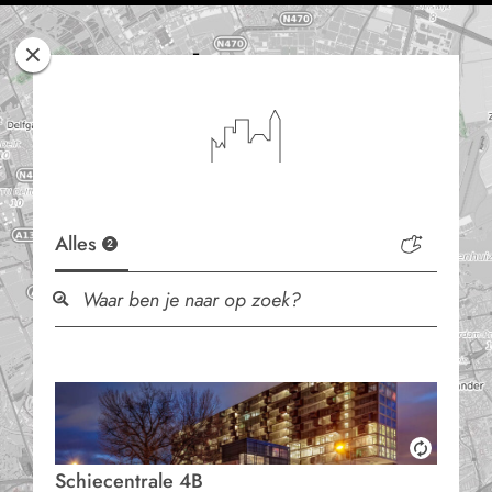
Rotterdam
Woont
Alles
2
Schiecentrale 4B