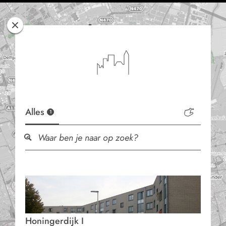
Rotterdam
Woont
Alles
1
Honingerdijk I