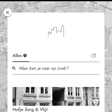
Rotterdam
Woont
Alles
1
Hofje Zorg & Vlijt