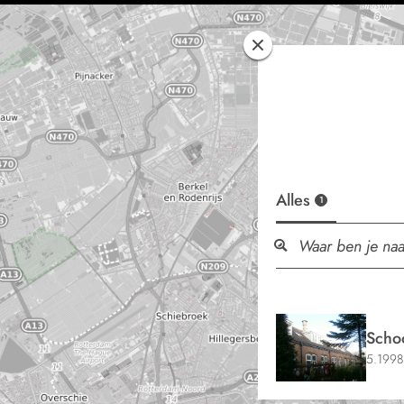
Alles
1
Scho
5.1998