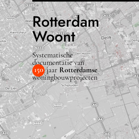
Rotterdam
Woont
Systematische
documentatie van
150
jaar
Rotterdamse
woningbouwprojecten