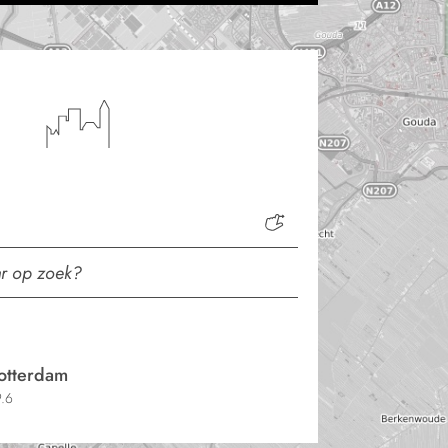
otterdam
.6