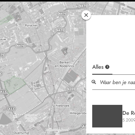
Alles
1
De R
5.2009