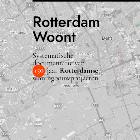
Rotterdam
Woont
Systematische
documentatie van
150
jaar
Rotterdamse
woningbouwprojecten