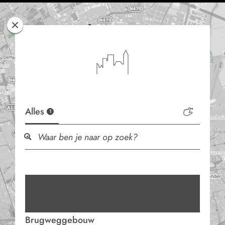
Rotterdam
Woont
Alles
1
Brugweggebouw