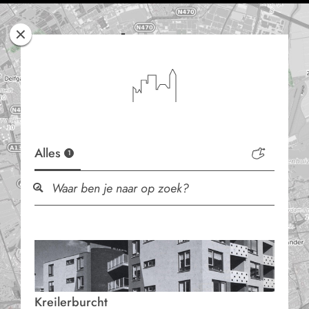
Rotterdam
Woont
Alles
1
Kreilerburcht