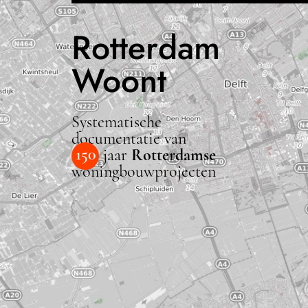
Rotterdam
Woont
Systematische
documentatie van
150
jaar
Rotterdamse
woningbouwprojecten