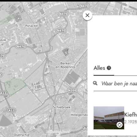
Alles
1
Kief
2.1928