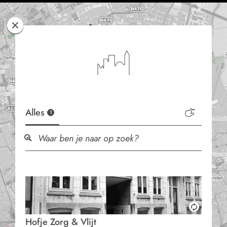
Rotterdam
Woont
Alles
1
Hofje Zorg & Vlijt