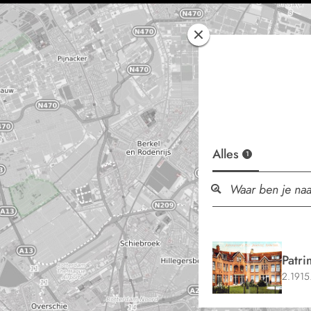
Alles
1
Patri
2.1915