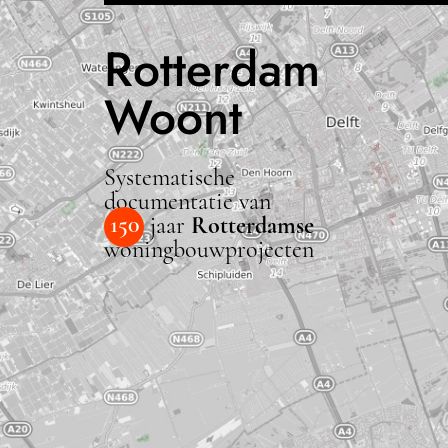
Rotterdam
Woont
Systematische
documentatie van
150
jaar
Rotterdamse
woningbouwprojecten