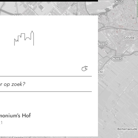
monium’s Hof
.1