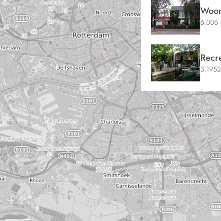
Woon
6.006
Recr
3.1952