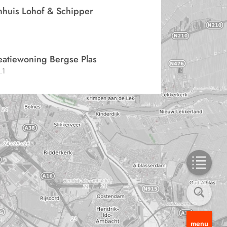
huis Lohof & Schipper
eatiewoning Bergse Plas
.1
menu