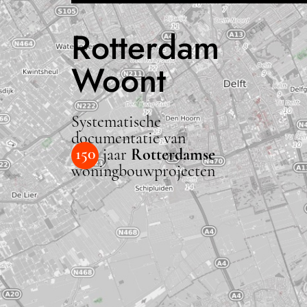
Rotterdam
Woont
Systematische
documentatie van
150
jaar
Rotterdamse
woningbouwprojecten