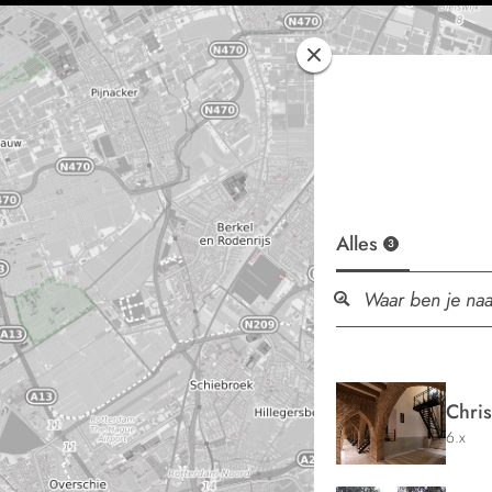
Alles
3
Chri
6.x