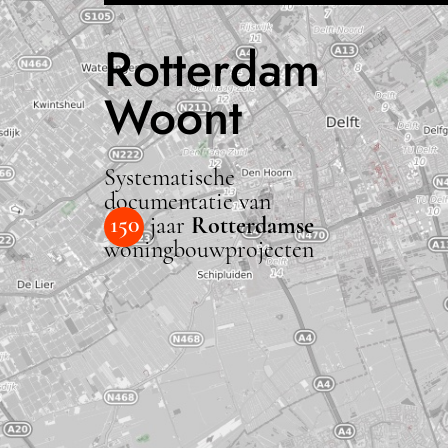
Rotterdam
Woont
Systematische
documentatie van
150
jaar
Rotterdamse
woningbouwprojecten