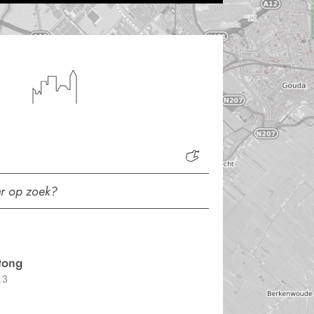
tong
.3