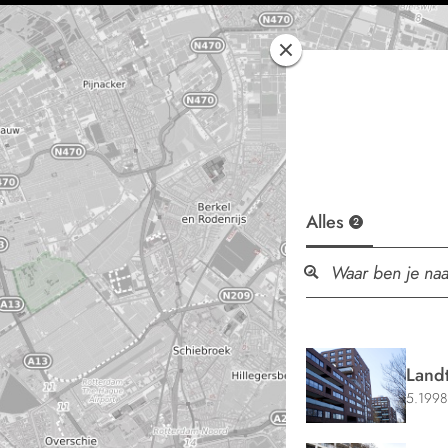
Alles
2
Land
5.1998