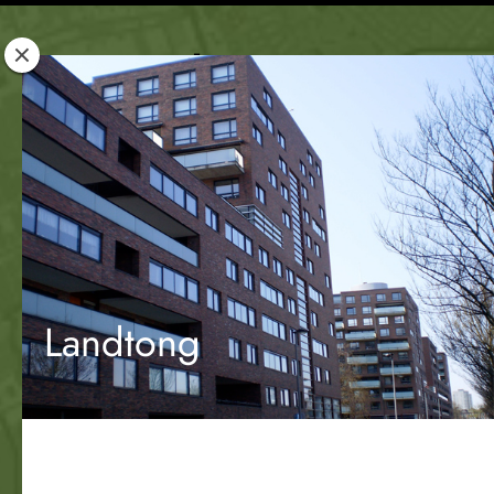
Rotterdam
Woont
Landtong