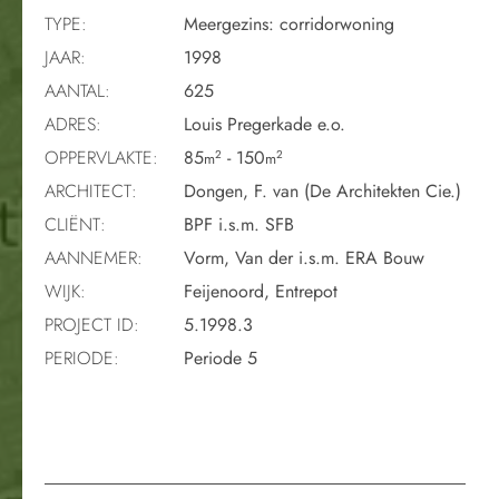
TYPE:
Meergezins: corridorwoning
JAAR:
1998
AANTAL:
625
ADRES:
Louis Pregerkade e.o.
OPPERVLAKTE:
85
- 150
2
2
m
m
ARCHITECT:
Dongen, F. van (De Architekten Cie.)
CLIËNT:
BPF i.s.m. SFB
AANNEMER:
Vorm, Van der i.s.m. ERA Bouw
WIJK:
Feijenoord, Entrepot
PROJECT ID:
5.1998.3
PERIODE:
Periode 5