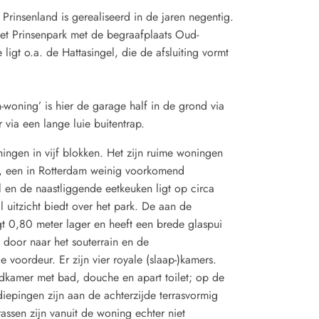
 Prinsenland is gerealiseerd in de jaren negentig.
het Prinsenpark met de begraafplaats Oud-
ligt o.a. de Hattasingel, die de afsluiting vormt
n-woning’ is hier de garage half in de grond via
via een lange luie buitentrap.
ningen in vijf blokken. Het zijn ruime woningen
n), een in Rotterdam weinig voorkomend
 en de naastliggende eetkeuken ligt op circa
 uitzicht biedt over het park. De aan de
t 0,80 meter lager en heeft een brede glaspui
 door naar het souterrain en de
voordeur. Er zijn vier royale (slaap-)kamers.
adkamer met bad, douche en apart toilet; op de
iepingen zijn aan de achterzijde terrasvormig
assen zijn vanuit de woning echter niet