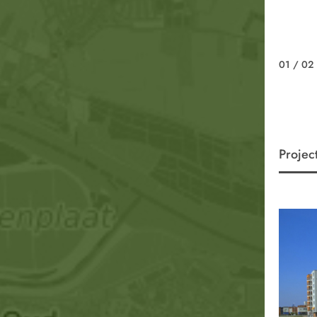
01
/ 02
Projec