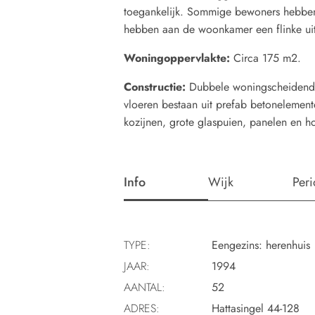
toegankelijk. Sommige bewoners hebben 
hebben aan de woonkamer een flinke ui
Woningoppervlakte:
Circa 175 m2.
Constructie:
Dubbele woningscheidende
vloeren bestaan uit prefab betonelement
kozijnen, grote glaspuien, panelen en h
Info
Wijk
Per
TYPE:
Eengezins: herenhuis
JAAR:
1994
AANTAL:
52
ADRES:
Hattasingel 44-128