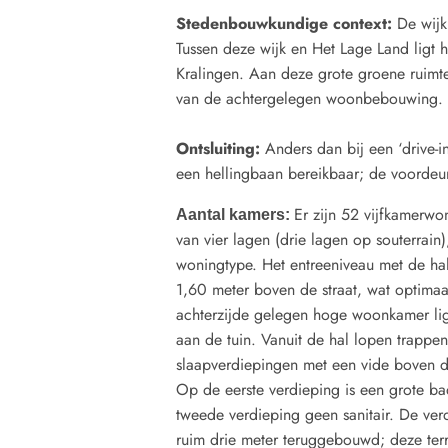
Stedenbouwkundige context:
De wijk
Tussen deze wijk en Het Lage Land ligt 
Kralingen. Aan deze grote groene ruimte 
van de achtergelegen woonbebouwing.
Ontsluiting:
Anders dan bij een ‘drive-i
een hellingbaan bereikbaar; de voordeur 
Er zijn 52 vijfkamerwo
Aantal kamers:
van vier lagen (drie lagen op souterrai
woningtype. Het entreeniveau met de hal
1,60 meter boven de straat, wat optimaal
achterzijde gelegen hoge woonkamer lig
aan de tuin. Vanuit de hal lopen trappen
slaapverdiepingen met een vide boven de 
Op de eerste verdieping is een grote b
tweede verdieping geen sanitair. De verd
ruim drie meter teruggebouwd; deze terr