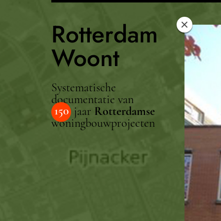
Rotterdam
Woont
Systematische
documentatie van
150
jaar
Rotterdamse
woningbouwprojecten