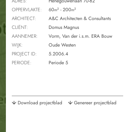
ADRES:
Henegouwerlaan 70-82
OPPERVLAKTE:
60
- 200
2
2
m
m
ARCHITECT:
A&C Architecten & Consultants
CLIËNT:
Domus Magnus
AANNEMER:
Vorm, Van der i.s.m. ERA Bouw
WIJK:
Oude Westen
PROJECT ID:
5.2006.4
PERIODE:
Periode 5
Download projectblad
Genereer projectblad