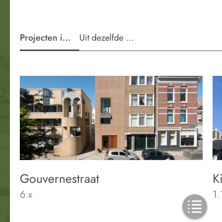
Projecten in de wijk
Uit dezelfde periode
Gouvernestraat
K
6.x
1.