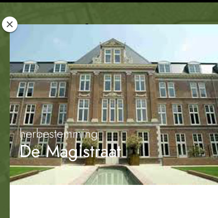
Rotterdam
Woont
herbestemming
De Magistraat