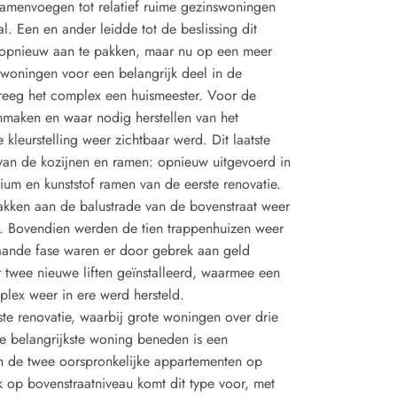
 samenvoegen tot relatief ruime gezinswoningen
l. Een en ander leidde tot de beslissing dit
 opnieuw aan te pakken, maar nu op een meer
 woningen voor een belangrijk deel in de
eeg het complex een huismeester. Voor de
nmaken en waar nodig herstellen van het
kleurstelling weer zichtbaar werd. Dit laatste
van de kozijnen en ramen: opnieuw uitgevoerd in
ium en kunststof ramen van de eerste renovatie.
kken aan de balustrade van de bovenstraat weer
. Bovendien werden de tien trappenhuizen weer
aande fase waren er door gebrek aan geld
r twee nieuwe liften geïnstalleerd, waarmee een
plex weer in ere werd hersteld.
e renovatie, waarbij grote woningen over drie
De belangrijkste woning beneden is een
 de twee oorspronkelijke appartementen op
 op bovenstraatniveau komt dit type voor, met