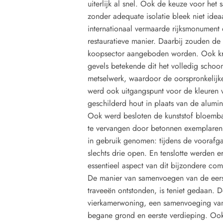
uiterlijk al snel. Ook de keuze voor het
zonder adequate isolatie bleek niet ideaa
internationaal vermaarde rijksmonument
restauratieve manier. Daarbij zouden de
koopsector aangeboden worden. Ook kr
gevels betekende dit het volledig schoo
metselwerk, waardoor de oorspronkelijke 
werd ook uitgangspunt voor de kleuren 
geschilderd hout in plaats van de alumin
Ook werd besloten de kunststof bloemba
te vervangen door betonnen exemplaren
in gebruik genomen: tijdens de voorafg
slechts drie open. En tenslotte werden e
essentieel aspect van dit bijzondere com
De manier van samenvoegen van de eerst
traveeën ontstonden, is teniet gedaan. 
vierkamerwoning, een samenvoeging van
begane grond en eerste verdieping. Ook