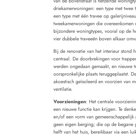
van de bovenstraat is hetzelfde woningt
driekamerwoningen: een type met twee t
een type met één travee op galerijniveau
tweekamerwoningen die overeenkomen me
bijzondere woningtypes, vooral op de ho
vier dubbele traveeën boven elkaar omva
Bij de renovatie van het interieur stond 
centraal. De doorbrekingen voor trappen
werden ongedaan gemaakt, en nieuwe t
oorspronkelijke plaats teruggeplaatst.
akoestisch geïsoleerd en voorzien van
ventilatie.
Voorzieningen
: Het centrale voorzien
een nieuwe functie kan krijgen. Te denk
en/of een vorm van gemeenschappelijk 
geen eigen berging; die op de begane 
helft van het huis, bereikbaar via een lui