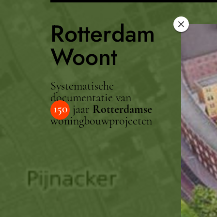
Rotterdam
Woont
Systematische
documentatie van
150
jaar
Rotterdamse
woningbouwprojecten