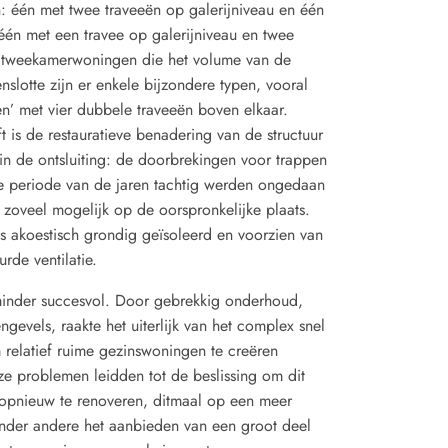
: één met twee traveeën op galerijniveau en één
één met een travee op galerijniveau en twee
ne tweekamerwoningen die het volume van de
nslotte zijn er enkele bijzondere typen, vooral
n’ met vier dubbele traveeën boven elkaar.
t is de restauratieve benadering van de structuur
 in de ontsluiting: de doorbrekingen voor trappen
e periode van de jaren tachtig werden ongedaan
oveel mogelijk op de oorspronkelijke plaats.
 akoestisch grondig geïsoleerd en voorzien van
de ventilatie.
 minder succesvol. Door gebrekkig onderhoud,
evels, raakte het uiterlijk van het complex snel
relatief ruime gezinswoningen te creëren
ze problemen leidden tot de beslissing om dit
 opnieuw te renoveren, ditmaal op een meer
onder andere het aanbieden van een groot deel