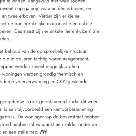
ype te vinden, aangevuld met twee soorten
raveeën op galerijniveau en één erboven, en
 en twee erboven. Verder zijn er kleine
t de oorspronkelijke maisonnette en enkele
eken. Daarnaast zijn er enkele ‘herenhuizen’ die
tten.
het behoud van de oorspronkelijke structuur
 die in de jaren tachtig waren aangebracht,
rappen werden zoveel mogelijk op hun
 De woningen werden grondig thermisch en
 moderne vloerverwarming en CO2-gestuurde
ingengebouw is ook gerestaureerd zodat dit weer
en is aan bijvoorbeeld een kantoorbestemming
gebruik. De woningen op de bovenstraat hebben
grond hebben (al vanouds) een kelder onder de
k en een steile trap.
FH