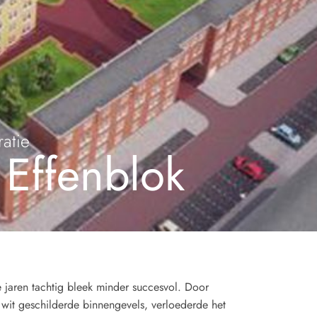
ratie
 Effenblok
 jaren tachtig bleek minder succesvol. Door
it geschilderde binnengevels, verloederde het