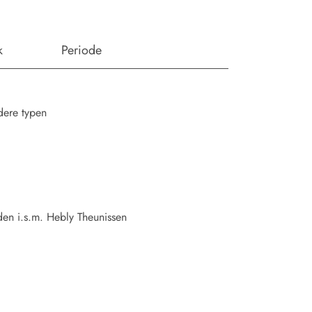
k
Periode
ere typen
n i.s.m. Hebly Theunissen