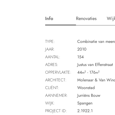
Info
Renovaties
Wij
TYPE:
Combinatie van meerd
JAAR:
2010
AANTAL:
154
ADRES:
Justus van Effenstraat
OPPERVLAKTE:
44
- 176
2
2
m
m
ARCHITECT:
Molenaar & Van Winde
CLIËNT:
Woonstad
AANNEMER:
Jurriëns Bouw
WIJK:
Spangen
PROJECT ID:
2.1922.1