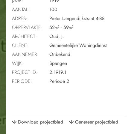
JAAR:
1919
AANTAL:
100
ADRES:
Pieter Langendijkstraat 4-88
OPPERVLAKTE:
52
- 59
2
2
m
m
ARCHITECT:
Oud, J.
CLIËNT:
Gemeentelijke Woningdienst
AANNEMER:
Onbekend
WIJK:
Spangen
PROJECT ID:
2.1919.1
PERIODE:
Periode 2
Download projectblad
Genereer projectblad