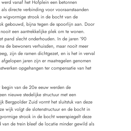
 werd vanaf het Hofplein een betonnen
als directe verbinding voor vooraanstaanden
 wigvormige strook in de bocht van de
ok gebouwd, bijna tegen de spoorlijn aan. Door
 nooit een aantrekkelijke plek om te wonen.
t pand slecht onderhouden. In de jaren ’90
na de bewoners verhuisden, maar nooit meer
eg, zijn de ramen dichtgezet, en is het in verval
 afgelopen jaren zijn er maatregelen genomen
unstwerken opgehangen ter compensatie van het
t begin van de 20e eeuw werden de
n nieuwe stedelijke structuur met een
k Bergpolder Zuid vormt het sluitstuk van deze
ze wijk volgt de slotenstructuur en de bocht in
gvormige strook in de bocht weerspiegelt deze
d van de trein bleef de locatie minder gewild als