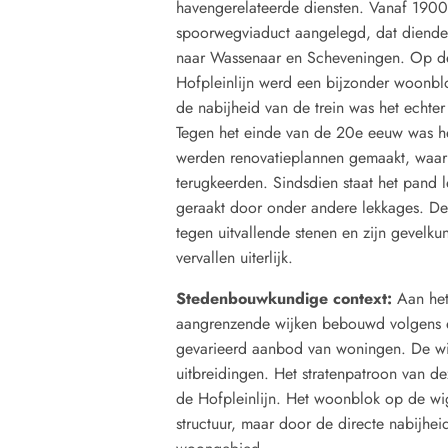
havengerelateerde diensten. Vanaf 1900
spoorwegviaduct aangelegd, dat diende 
naar Wassenaar en Scheveningen. Op de
Hofpleinlijn werd een bijzonder woonbl
de nabijheid van de trein was het echter
Tegen het einde van de 20e eeuw was he
werden renovatieplannen gemaakt, waar
terugkeerden. Sindsdien staat het pand le
geraakt door onder andere lekkages. De
tegen uitvallende stenen en zijn gevelk
vervallen uiterlijk.
Stedenbouwkundige context:
Aan he
aangrenzende wijken bebouwd volgens ee
gevarieerd aanbod van woningen. De wij
uitbreidingen. Het stratenpatroon van de
de Hofpleinlijn. Het woonblok op de wi
structuur, maar door de directe nabijhei