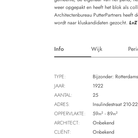
weer opgepakt en heeft het blok als coll
Architectenbureau PutterPartners heeft
wordt naar kluskandidaten gezocht.
LvZ
Info
Wijk
Per
TYPE:
Bijzonder: Rotterdams
JAAR:
1922
AANTAL:
25
ADRES:
Insulindestraat 210-2
OPPERVLAKTE:
59
- 89
2
2
m
m
ARCHITECT:
Onbekend
CLIËNT:
Onbekend