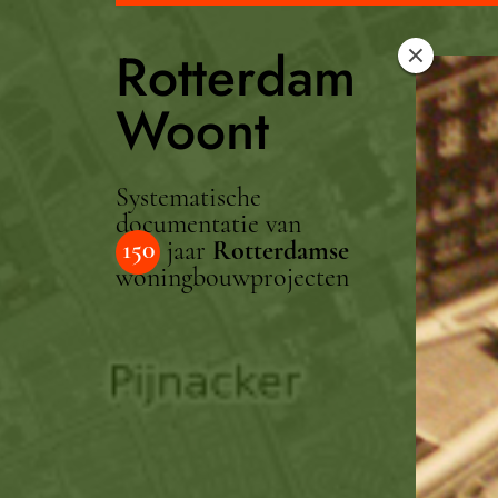
Rotterdam
Woont
Systematische
documentatie van
150
jaar
Rotterdamse
woningbouwprojecten