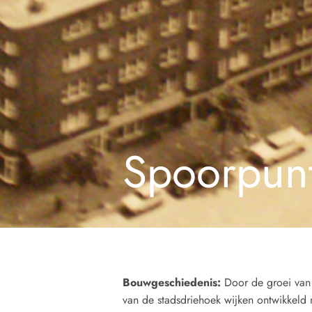
Spoorpun
Bouwgeschiedenis:
Door de groei van
van de stadsdriehoek wijken ontwikkeld 