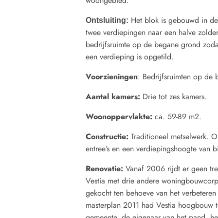
woongebied.
Het blok is gebouwd in de 
Ontsluiting:
twee verdiepingen naar een halve zolder
bedrijfsruimte op de begane grond zodat
een verdieping is opgetild.
Voorzieningen
: Bedrijfsruimten op d
Aantal kamers:
Drie tot zes kamers.
Woonoppervlakte:
ca. 59-89 m2.
Constructie:
Traditioneel metselwerk. O
entree’s en een verdiepingshoogte van b
Renovatie:
Vanaf 2006 rijdt er geen tr
Vestia met drie andere woningbouwcorpor
gekocht ten behoeve van het verbeteren 
masterplan 2011 had Vestia hoogbouw t
gemeente, de eigenaar van het pand, heef