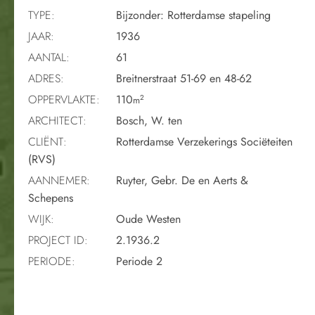
TYPE:
Bijzonder: Rotterdamse stapeling
JAAR:
1936
AANTAL:
61
ADRES:
Breitnerstraat 51-69 en 48-62
OPPERVLAKTE:
110
2
m
ARCHITECT:
Bosch, W. ten
CLIËNT:
Rotterdamse Verzekerings Sociëteiten
(RVS)
AANNEMER:
Ruyter, Gebr. De en Aerts &
Schepens
WIJK:
Oude Westen
PROJECT ID:
2.1936.2
PERIODE:
Periode 2