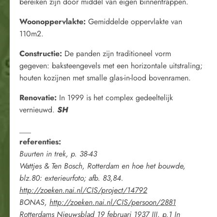
bereiken zijn door middel van eigen binnentrappen.
Woonoppervlakte:
Gemiddelde oppervlakte van
110m2.
Constructie:
De panden zijn traditioneel vorm
gegeven: baksteengevels met een horizontale uitstraling;
houten kozijnen met smalle glas-in-lood bovenramen.
Renovatie:
In 1999 is het complex gedeeltelijk
vernieuwd.
SH
___
referenties:
Buurten in trek, p. 38-43
Wattjes & Ten Bosch, Rotterdam en hoe het bouwde,
blz.80: exterieurfoto; afb. 83,84.
http://zoeken.nai.nl/CIS/project/14792
BONAS,
http://zoeken.nai.nl/CIS/persoon/2881
Rotterdams Nieuwsblad 19 februari 1937 III, p.1
In