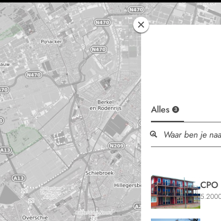
Alles
3
CPO 
5.2000