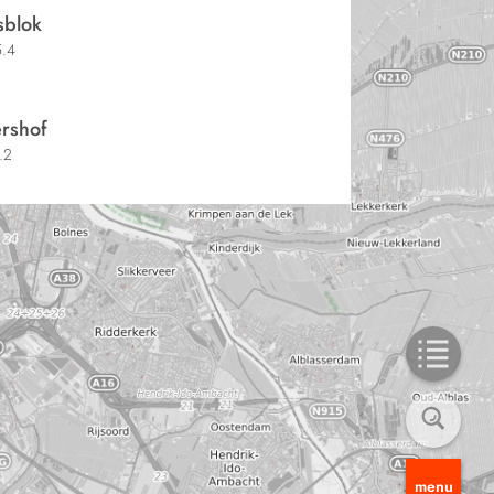
sblok
.4
ershof
.2
menu