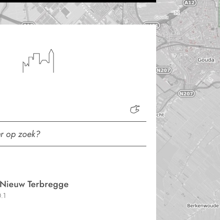
Nieuw Terbregge
.1