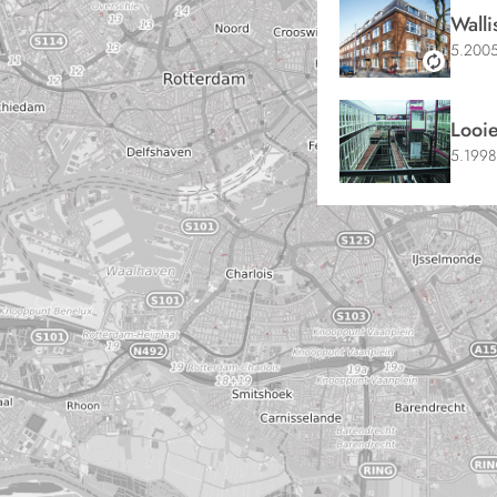
Walli
5.2005
Looi
5.1998