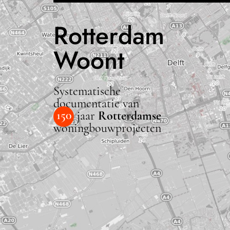
Rotterdam
Woont
Systematische
documentatie van
150
jaar
Rotterdamse
woningbouwprojecten