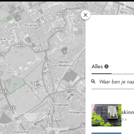
Alles
2
skin
6.x