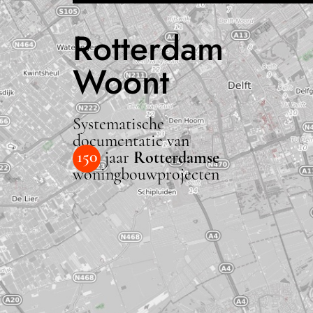
Rotterdam
Woont
Systematische
documentatie van
150
jaar
Rotterdamse
woningbouwprojecten