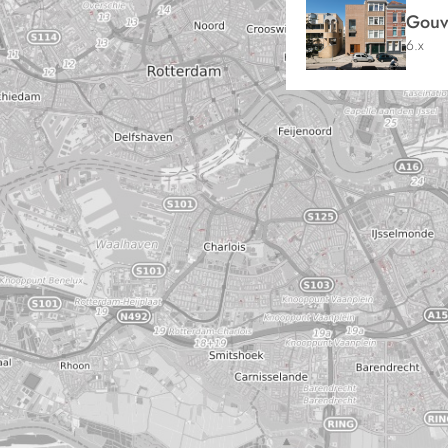
Gouv
6.x