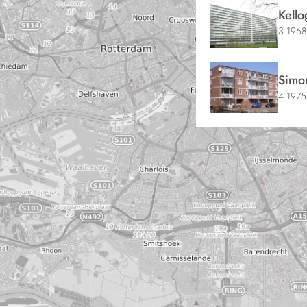
Kello
3.1968
Simo
4.1975