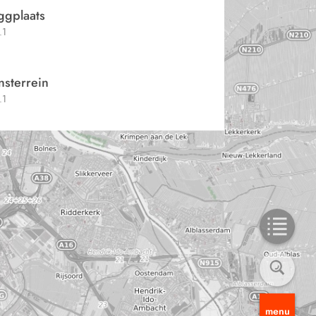
ggplaats
.1
nsterrein
.1
menu