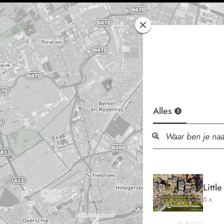
Alles
3
Little
6.x