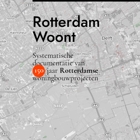
Rotterdam
Woont
Systematische
documentatie van
150
jaar
Rotterdamse
woningbouwprojecten