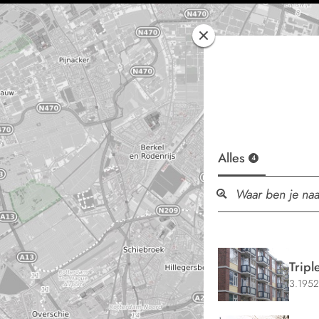
Alles
4
Trip
3.1952