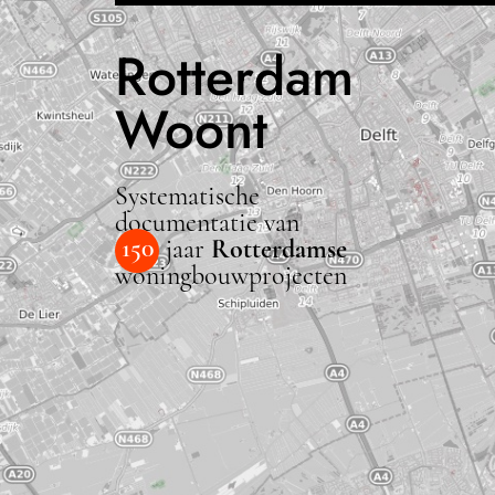
Rotterdam
Woont
Systematische
documentatie van
150
jaar
Rotterdamse
woningbouwprojecten