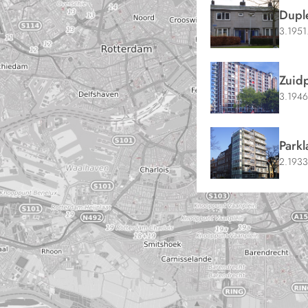
Dupl
3.1951
Zuidp
3.1946
Parkl
2.1933