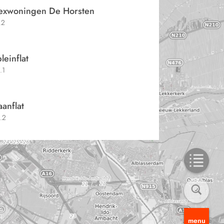
exwoningen De Horsten
.2
leinflat
.1
aanflat
.2
menu