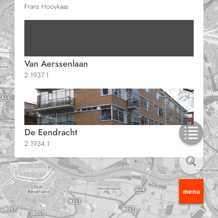
Frans Hooykaas
Van Aerssenlaan
2.1937.1
De Eendracht
2.1934.1
menu