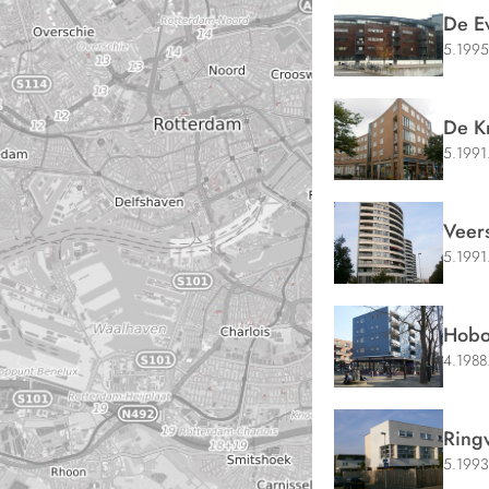
De E
5.1995
De K
5.1991
Veer
5.1991
Hobo
4.1988
Ringv
5.1993