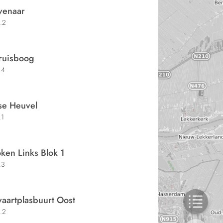
venaar
.2
ruisboog
.4
se Heuvel
.1
ken Links Blok 1
.3
aartplasbuurt Oost
.2