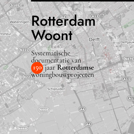
Rotterdam
Woont
Systematische
documentatie van
150
jaar
Rotterdamse
woningbouwprojecten