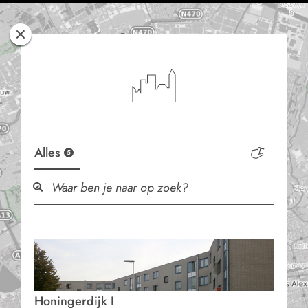
Rotterdam
Woont
Alles
5
Honingerdijk I