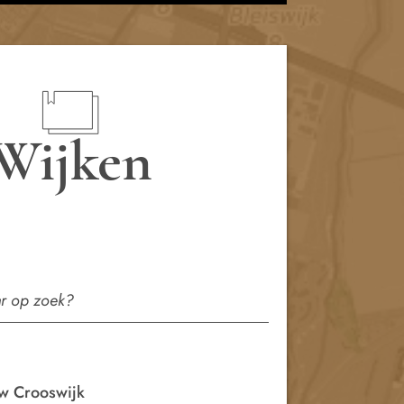
Wijken
w Crooswijk