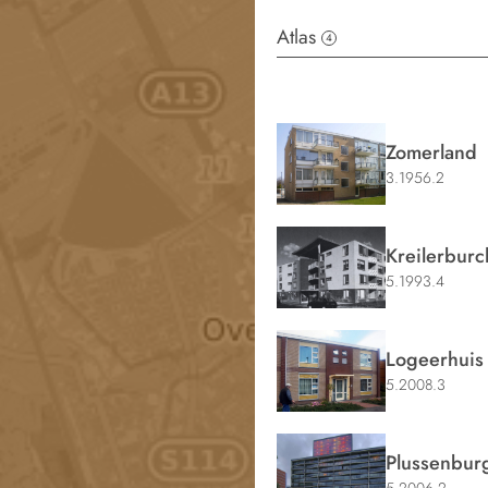
Atlas
4
Zomerland
3.1956.2
Kreilerburc
5.1993.4
Logeerhuis
5.2008.3
Plussenbur