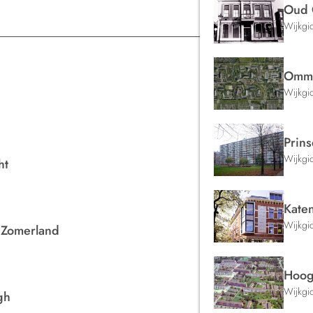
Oud 
Wijkgi
Omm
Wijkgi
Prin
Wijkgi
ht
Kate
Wijkgi
 Zomerland
Hoogv
Wijkgi
gh