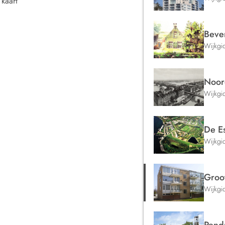
 kaart
Beve
Wijkgi
Noor
Wijkgi
De E
Wijkgi
Groo
Wijkgi