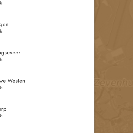
ds
gen
ds
ingseveer
ds
we Westen
ds
orp
ds