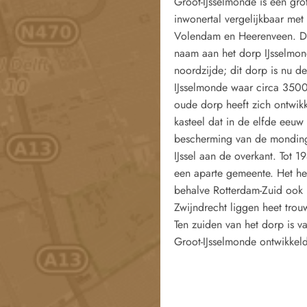
Groot-IJsselmonde is een gro
inwonertal vergelijkbaar met 
Volendam en Heerenveen. De 
naam aan het dorp IJsselmo
noordzijde; dit dorp is nu d
IJsselmonde waar circa 350
oude dorp heeft zich ontwi
kasteel dat in de elfde eeu
bescherming van de mondin
IJssel aan de overkant. Tot 
een aparte gemeente. Het he
behalve Rotterdam-Zuid ook 
Zwijndrecht liggen heet trou
Ten zuiden van het dorp is v
Groot-IJsselmonde ontwikkel