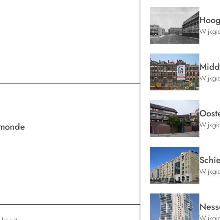
Hoog
Wijkgi
Midd
Wijkgi
Ooste
Wijkgi
lmonde
Schi
Wijkgi
Ness
Wijkgi