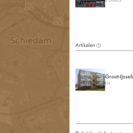
5.2006.2
Artikelen
1
Groot-IJsse
FH