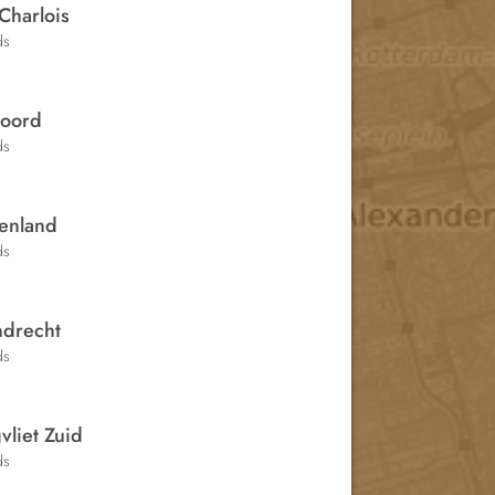
Charlois
ds
oord
ds
senland
ds
ndrecht
ds
liet Zuid
ds