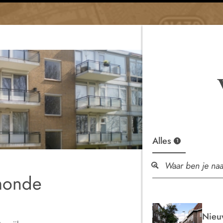
Alles
1
lmonde
Nieu