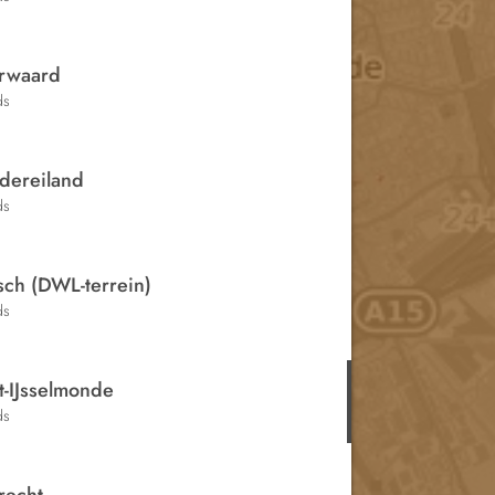
rwaard
ds
dereiland
ds
sch (DWL-terrein)
ds
t-IJsselmonde
ds