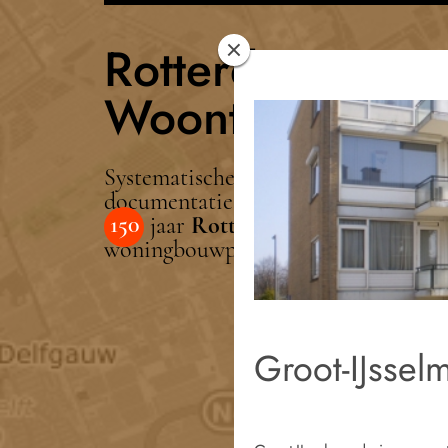
Rotterdam
Woont
Systematische
documentatie van
150
jaar
Rotterdamse
woningbouwprojecten
Groot-IJsse