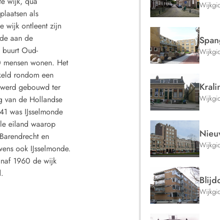
te wijk, qua
Wijkgi
plaatsen als
wijk ontleent zijn
nde aan de
Span
e buurt Oud-
Wijkgi
0 mensen wonen. Het
kkeld rondom een
Kral
w werd gebouwd ter
Wijkgi
g van de Hollandse
1941 was IJsselmonde
le eiland waarop
Nieu
Barendrecht en
Wijkgi
wens ook IJsselmonde.
anaf 1960 de wijk
d.
Blijd
Wijkgi