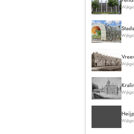
Pend
Wijkgi
Stad
Wijkgi
Vree
Wijkgi
Kral
Wijkgi
Heijp
Wijkgi