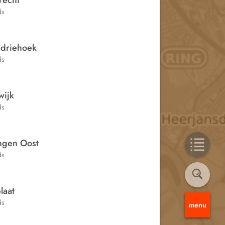
recht
ds
sdriehoek
ds
wijk
ds
ingen Oost
ds
laat
ds
menu