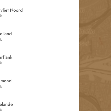
vliet Noord
ds
elland
ds
rflank
ds
emond
ds
elande
ds