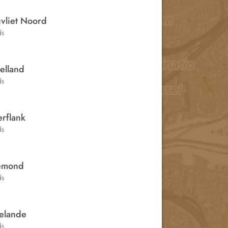
vliet Noord
ds
elland
ds
rflank
ds
emond
ds
elande
ds