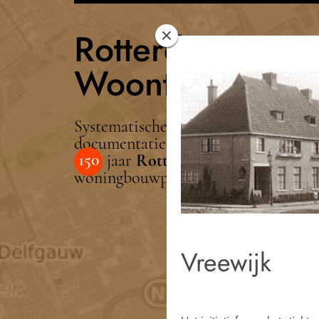
Rotterdam
Woont
Systematische
documentatie van
150
jaar
Rotterdamse
woningbouwprojecten
Vreewijk