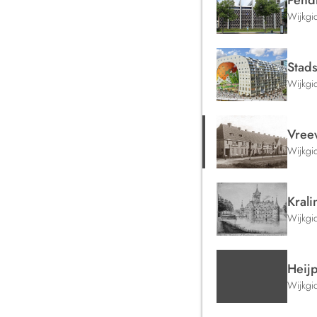
Pend
Wijkgi
Stad
Wijkgi
Vree
Wijkgi
Kral
Wijkgi
Heijp
Wijkgi