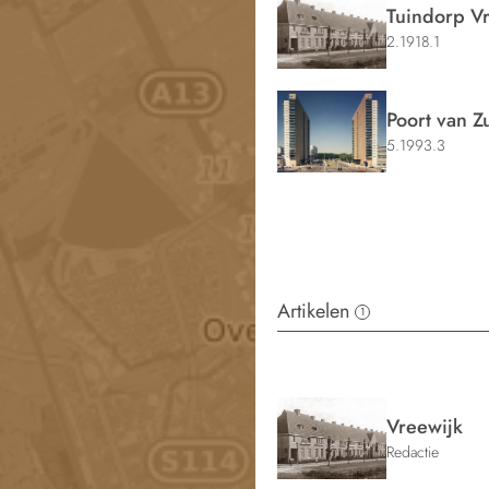
Tuindorp V
2.1918.1
Poort van Z
5.1993.3
Artikelen
1
Vreewijk
Redactie