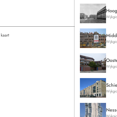
Hoog
Wijkgi
 kaart
Midd
Wijkgi
Ooste
Wijkgi
Schi
Wijkgi
Ness
Wijkgi