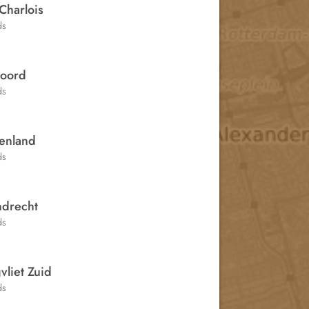
Charlois
ds
oord
ds
senland
ds
ndrecht
ds
liet Zuid
ds