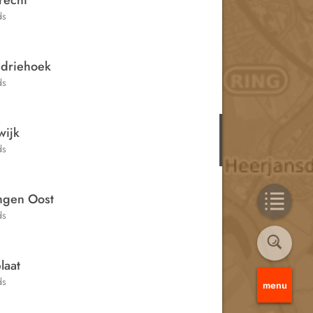
recht
ds
sdriehoek
ds
wijk
ds
ingen Oost
ds
laat
ds
menu