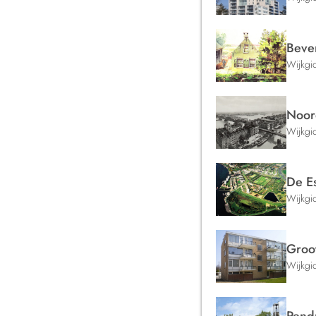
Beve
Wijkgi
Noor
Wijkgi
De E
Wijkgi
Groo
Wijkgi