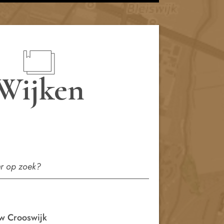
Wijken
w Crooswijk