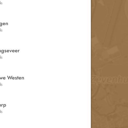
ds
gen
ds
ingseveer
ds
we Westen
ds
orp
ds