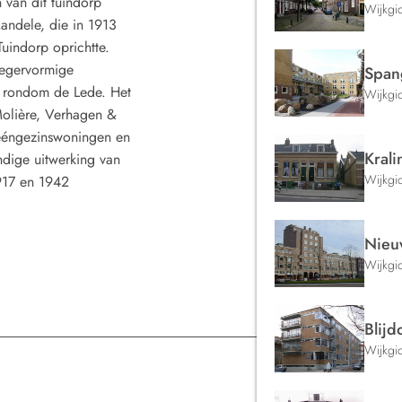
en van dit tuindorp
Wijkgi
andele, die in 1913
uindorp oprichtte.
iegervormige
Span
 rondom de Lede. Het
Wijkgi
Molière, Verhagen &
 ééngezinswoningen en
Kral
dige uitwerking van
Wijkgi
1917 en 1942
Nieu
Wijkgi
Blijd
Wijkgi