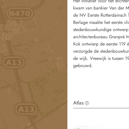
Het initiatief voor het sticht
kwam van bankier Van der M
de NV Eerste Rotterdamsch T
Berlage maakte het eerste vl
stedenbouwkundige ontwerp
architectenbureau Granpré 
Kok ontwierp de eerste 119
verzorgde de stedenbouwkun
de wijk. Vreewijk is tussen 
gebouwd.
Atlas
2