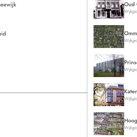
Oud 
reewijk
Wijkgi
Omm
uid
Wijkgi
Prin
Wijkgi
Kate
Wijkgi
Hoogv
Wijkgi