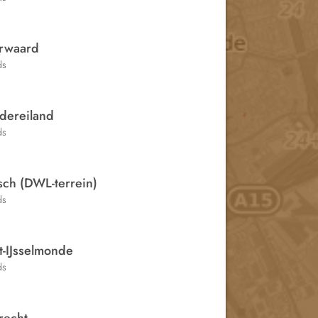
rwaard
ds
dereiland
ds
sch (DWL-terrein)
ds
t-IJsselmonde
ds