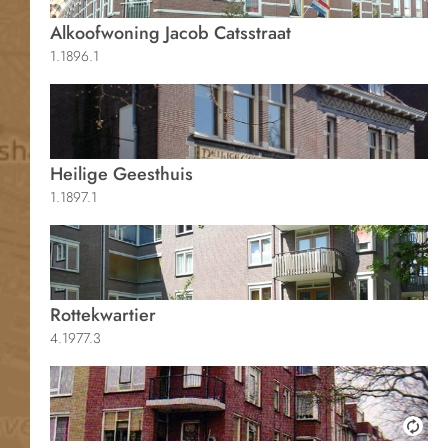
Alkoofwoning Jacob Catsstraat
1.1896.1
Heilige Geesthuis
1.1897.1
Rottekwartier
4.1977.3