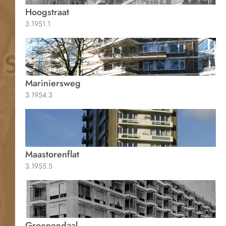
Hoogstraat
3.1951.1
Mariniersweg
3.1954.3
Maastorenflat
3.1955.5
Groenendaal