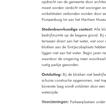
opdracht van de gemeente door archite
moest worden verdicht met woningen en 
winkelstraten verbonden worden door ee
Pompenburg tot aan het Maritiem Muse
Stedenbouwkundige context:
Alle bl
bedrijfsruimte op de begane grond. Bij
terrassen direct aan het water, wat voor
blokken aan de Sint-Jacobsplaats hebben 
liggen niet aan het water. Begin jaren n
waardoor de omgeving meer woonkwalitei
rustig parkje geworden.
Ontsluiting:
Bij de blokken met bedrijf
schuine constructie opgenomen, met tra
bovenste laag wordt ontsloten door een 
waterzijde.
Parkeerplaatsen onde
Voorzieningen: