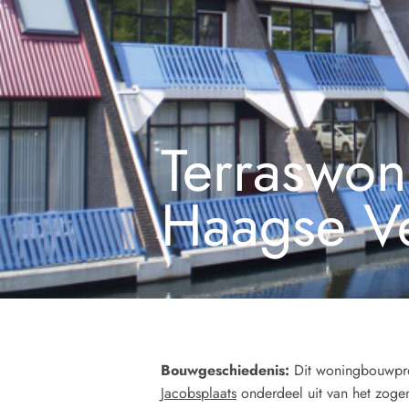
Terraswo
Haagse V
Bouwgeschiedenis:
Dit woningbouwpr
Jacobsplaats
onderdeel uit van het zoge