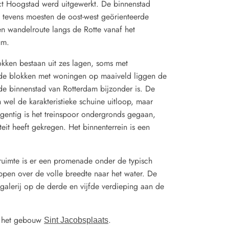
ct Hoogstad werd uitgewerkt. De binnenstad
tevens moesten de oost-west geörienteerde
n wandelroute langs de Rotte vanaf het
um.
okken bestaan uit zes lagen, soms met
 de blokken met woningen op maaiveld liggen de
 de binnenstad van Rotterdam bijzonder is. De
wel de karakteristieke schuine uitloop, maar
egentig is het treinspoor ondergronds gegaan,
t heeft gekregen. Het binnenterrein is een
sruimte is er een promenade onder de typisch
ppen over de volle breedte naar het water. De
galerij op de derde en vijfde verdieping aan de
r het gebouw
.
Sint Jacobsplaats