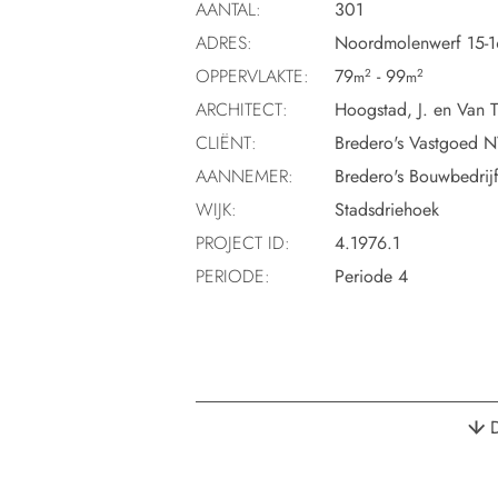
AANTAL:
301
ADRES:
Noordmolenwerf 15-16
OPPERVLAKTE:
79
- 99
2
2
m
m
ARCHITECT:
Hoogstad, J. en Van T
CLIËNT:
Bredero's Vastgoed 
AANNEMER:
Bredero's Bouwbedrij
WIJK:
Stadsdriehoek
PROJECT ID:
4.1976.1
PERIODE:
Periode 4