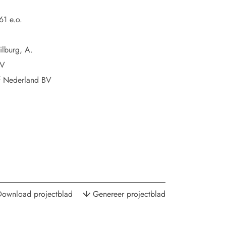
1 e.o.
ilburg, A.
NV
f Nederland BV
Download projectblad
Genereer projectblad