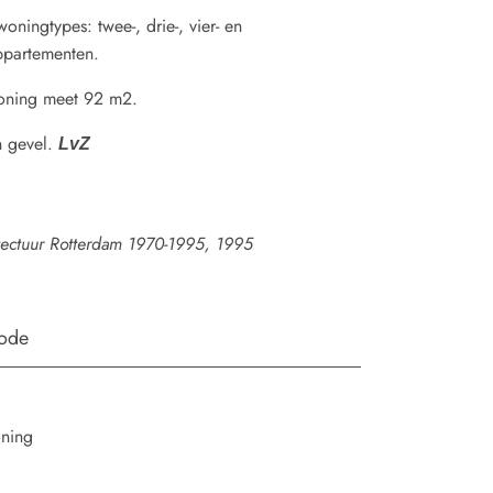
woningtypes: twee-, drie-, vier- en
ppartementen.
ning meet 92 m2.
n gevel.
LvZ
tectuur Rotterdam 1970-1995, 1995
iode
oning