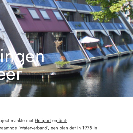
ningen
eer
oject maakte met
Heliport
en
Sint-
naamnde ‘Waterverband’, een plan dat in 1975 in