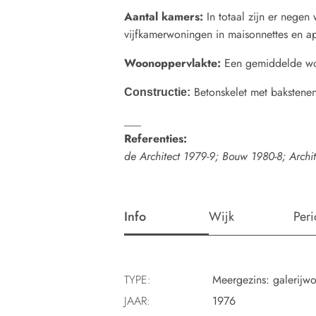
Aantal kamers:
In totaal zijn er negen 
vijfkamerwoningen in maisonnettes en a
Woonoppervlakte:
Een gemiddelde wo
Betonskelet met bakstene
Constructie:
___
Referenties:
de Architect 1979-9; Bouw 1980-8; Archi
Info
Wijk
Per
TYPE:
Meergezins: galerijw
JAAR:
1976