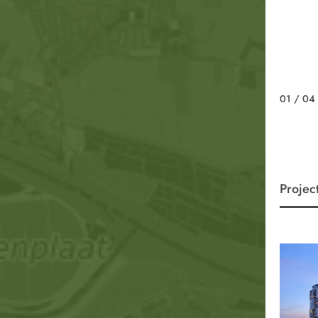
01
/ 04
Projec