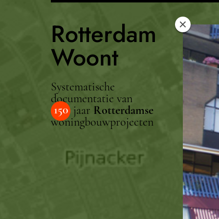
Rotterdam
Woont
Systematische
documentatie van
150
jaar
Rotterdamse
woningbouwprojecten