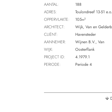
AANTAL:
188
ADRES:
Toulondreef 13-51 e.o
OPPERVLAKTE:
105
2
m
ARCHITECT:
Wijk, Van en Gelder
CLIËNT:
Havensteder
AANNEMER:
Wijnen B.V., Van
WIJK:
Oosterflank
PROJECT ID:
4.1979.1
PERIODE:
Periode 4