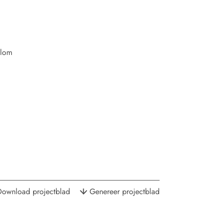
.
blom
Download projectblad
Genereer projectblad