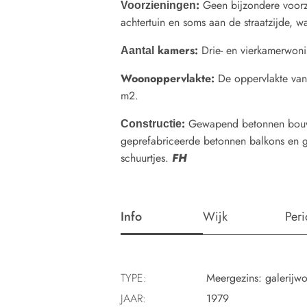
:
Geen bijzondere voorz
Voorzieningen
achtertuin en soms aan de straatzijde, w
kamers:
Drie- en vierkamerwon
Aantal
Woonoppervlakte
:
De oppervlakte va
m2.
:
Gewapend betonnen bouwm
Constructie
geprefabriceerde betonnen balkons en ga
schuurtjes.
FH
Info
Wijk
Per
TYPE:
Meergezins: galerijw
JAAR:
1979