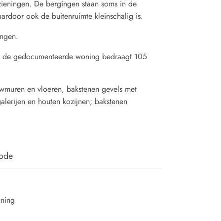
ieningen. De bergingen staan soms in de
aardoor ook de buitenruimte kleinschalig is.
ingen.
n de gedocumenteerde woning bedraagt 105
uren en vloeren, bakstenen gevels met
lerijen en houten kozijnen; bakstenen
iode
oning