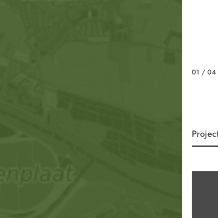
01
/ 04
Projec