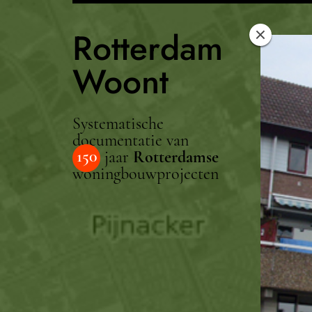
Rotterdam
Woont
Systematische
documentatie van
150
jaar
Rotterdamse
woningbouwprojecten