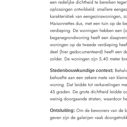
een redelijke dichtheid te bereiken teg
oplossingen ontwikkeld: smallere eeng
karakteristiek van eengezinswoningen, z
Maisonnettes dus, met een tuin op de b
verdieping. De woningen hebben een (ope
beganegrondwoning heeft een slaapverd
woningen op de tweede verdieping heef
deel (hier gedocumenteerd) heeft een d
zolder. De woningen zijn 5,40 meter br
:
Behalv
Stedenbouwkundige context
behoefte aan een zekere mate van kleins
woning. Dat leidde tot verkavelingen m
45 graden. De grote dichtheid leidde oo
weinig doorgaande straten, waardoor het s
:
Om de bewoners van de bo
Ontsluiting
geven zijn de galerijen vaak doorgetrok