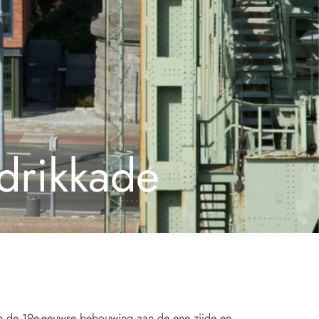
drikkade
sen de 19e-eeuwse bebouwing aan de ene zijde en