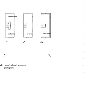
werkkamer
dakterras
eetkamer
wonen
e
e
dak
3
2
N
20
ade, Noordereiland, Rotterdam
plattegrond