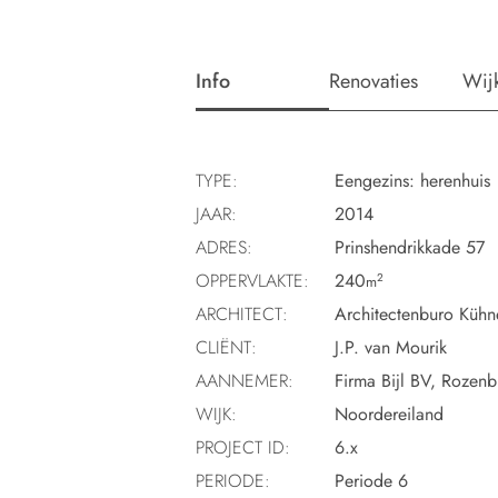
Info
Renovaties
Wij
TYPE:
Eengezins: herenhuis
JAAR:
2014
ADRES:
Prinshendrikkade 57
OPPERVLAKTE:
240
2
m
ARCHITECT:
Architectenburo Kühn
CLIËNT:
J.P. van Mourik
AANNEMER:
Firma Bijl BV, Rozenb
WIJK:
Noordereiland
PROJECT ID:
6.x
PERIODE:
Periode 6