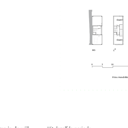
slapen
slapen
e
BG
1
10
0
5
Prins Hendrikk