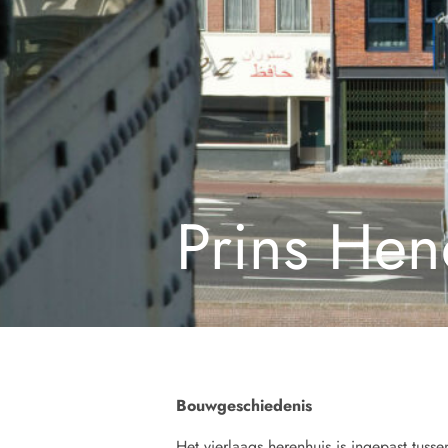
Prins Hen
Bouwgeschiedenis
Het vierlaags herenhuis is ingepast tus