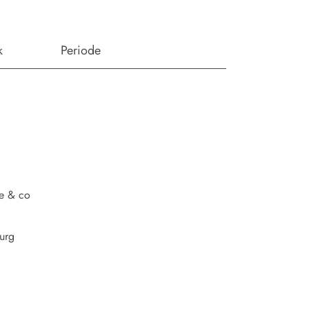
k
Periode
e & co
urg